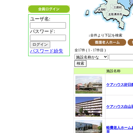
ユーザ名:
パスワード:
↓全件より下記を検索
全17件 ( 1 - 17件目 )
パスワード紛失
施設名称
ケアハウス好日
ケアハウス白山
軽費老人ホーム
里