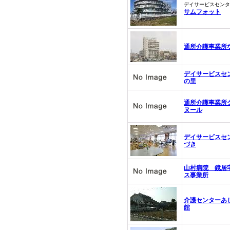
デイサービスセンタ
サムフォット
通所介護事業所
デイサービスセ
の里
通所介護事業所
ヌール
デイサービスセ
づき
山村病院 鏡居
ス事業所
介護センターあ
館