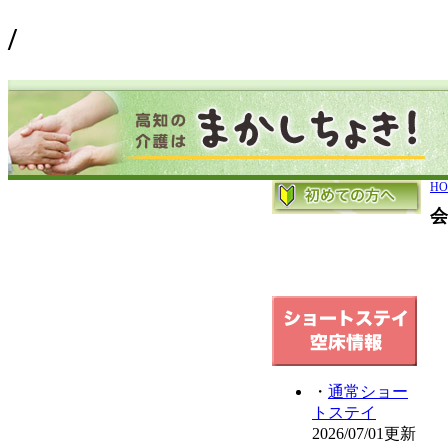
/
HO
会
・
通常ショー
トステイ
2026/07/01更新