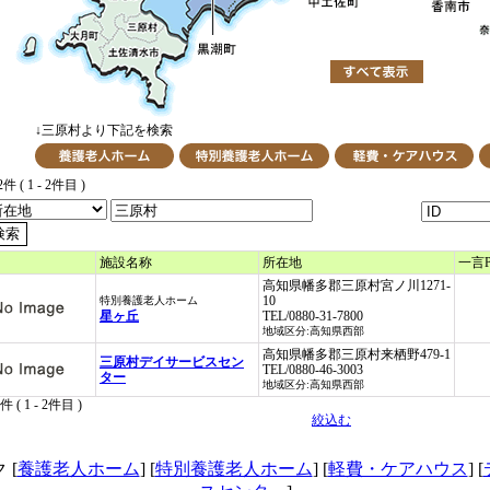
↓三原村より下記を検索
件 ( 1 - 2件目 )
施設名称
所在地
一言
高知県幡多郡三原村宮ノ川1271-
10
特別養護老人ホーム
星ヶ丘
TEL/0880-31-7800
地域区分:高知県西部
高知県幡多郡三原村来栖野479-1
三原村デイサービスセン
TEL/0880-46-3003
ター
地域区分:高知県西部
件 ( 1 - 2件目 )
絞込む
 [
養護老人ホーム
] [
特別養護老人ホーム
] [
軽費・ケアハウス
] [