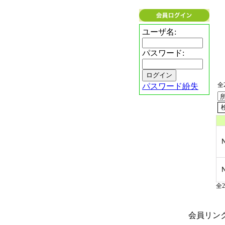
ユーザ名:
パスワード:
全2
パスワード紛失
全2
会員リンク