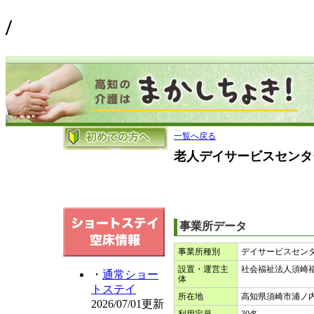
/
一覧へ戻る
老人デイサービスセンタ
事業所データ
事業所種別
デイサービスセン
設置・運営主
社会福祉法人須崎
・
通常ショー
体
トステイ
所在地
高知県須崎市浦ノ内東
2026/07/01更新
利用定員
30名