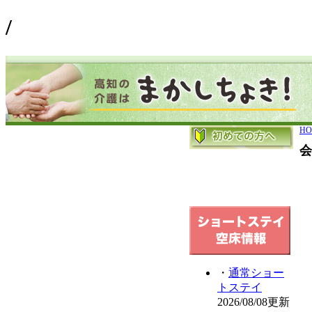
/
HO
会
・
通常ショー
トステイ
2026/08/08更新