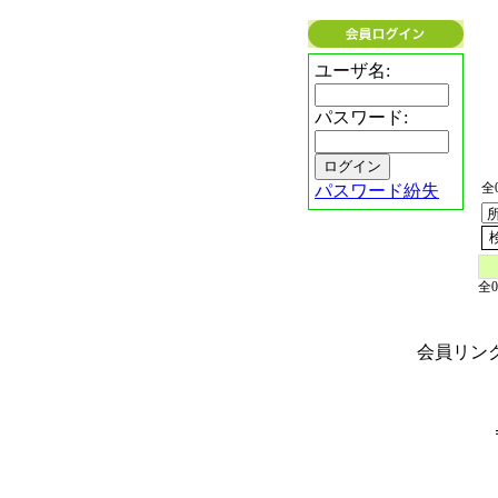
ユーザ名:
パスワード:
全0
パスワード紛失
全0
会員リンク