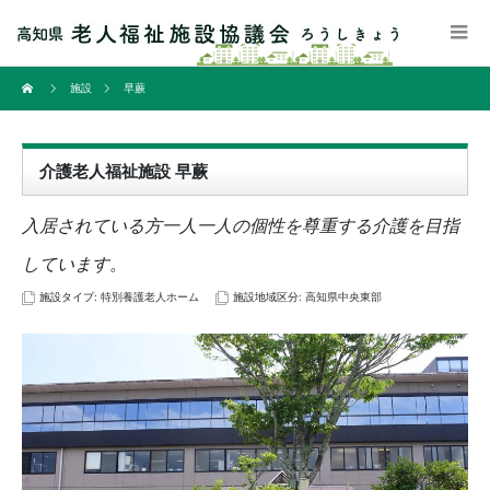
施設
早蕨
介護老人福祉施設 早蕨
入居されている方一人一人の個性を尊重する介護を目指
しています。
施設タイプ:
特別養護老人ホーム
施設地域区分:
高知県中央東部