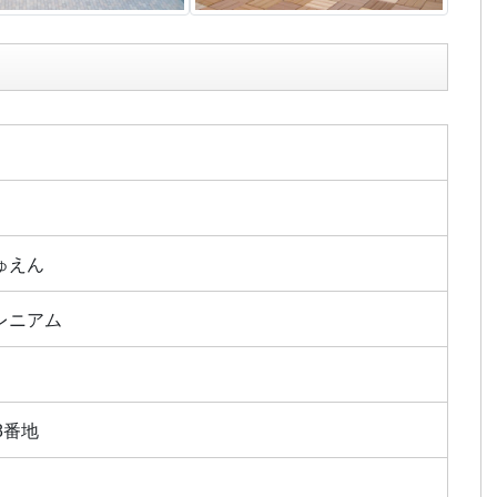
ゅえん
レニアム
8番地