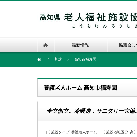
最新情報
協議会に
施設
高知市福寿園
養護老人ホーム 高知市福寿園
全室個室。冷暖房，サニタリー完備
施設タイプ:
養護老人ホーム
施設地域区分:
高